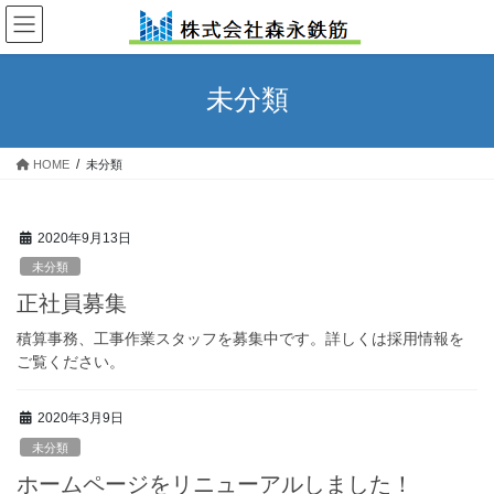
コ
ナ
ン
ビ
テ
ゲ
ン
ー
未分類
ツ
シ
へ
ョ
ス
ン
HOME
未分類
キ
に
ッ
移
プ
動
2020年9月13日
未分類
正社員募集
積算事務、工事作業スタッフを募集中です。詳しくは採用情報を
ご覧ください。
2020年3月9日
未分類
ホームページをリニューアルしました！