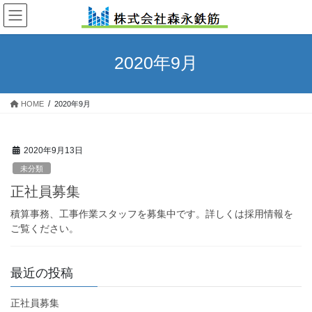
コ
ナ
ン
ビ
テ
ゲ
ン
ー
2020年9月
ツ
シ
へ
ョ
ス
ン
HOME
2020年9月
キ
に
ッ
移
プ
動
2020年9月13日
未分類
正社員募集
積算事務、工事作業スタッフを募集中です。詳しくは採用情報を
ご覧ください。
最近の投稿
正社員募集