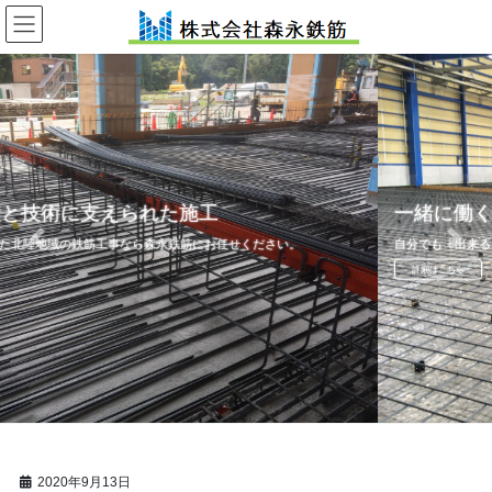
コ
ナ
ン
ビ
テ
ゲ
ン
ー
ツ
シ
へ
ョ
ス
ン
キ
に
ッ
移
一緒に働く仲間を募集しています！
プ
動
ください。
自分でも「出来る！」「頑張れる！」を全力で応援します！！
Previous
Next
詳細はこちら
2020年9月13日